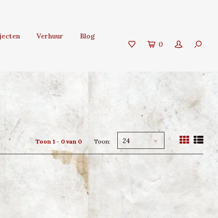
jecten
Verhuur
Blog
0
24
Toon 1 - 0 van 0
Toon: