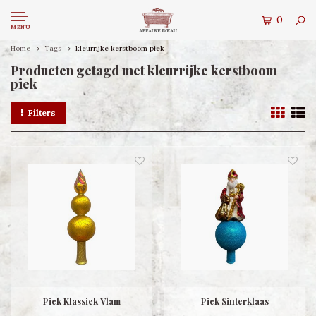
0
MENU
Home
Tags
kleurrijke kerstboom piek
Producten getagd met kleurrijke kerstboom
piek
Filters
Piek Klassiek Vlam
Piek Sinterklaas