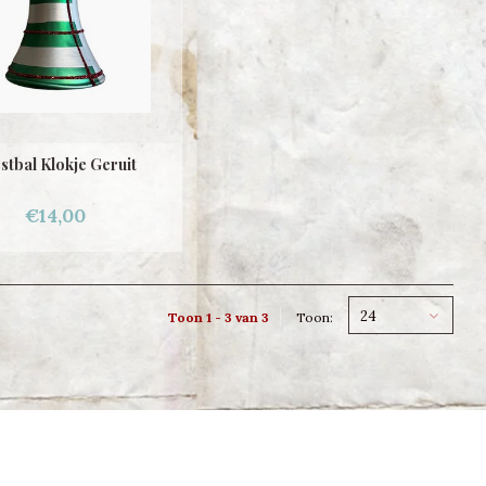
stbal Klokje Geruit
€14,00
24
Toon 1 - 3 van 3
Toon: