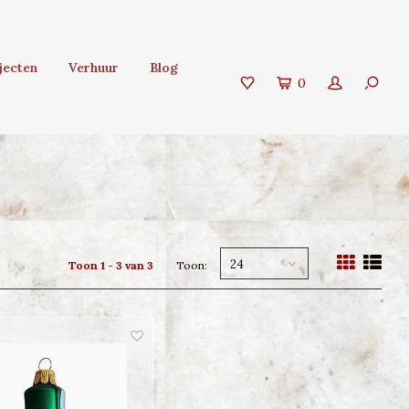
jecten
Verhuur
Blog
0
24
Toon 1 - 3 van 3
Toon: