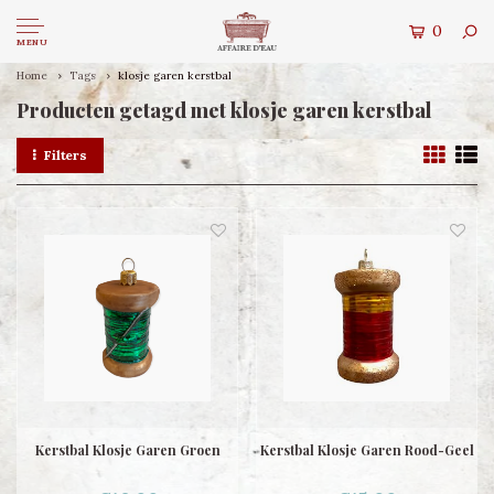
0
MENU
Home
Tags
klosje garen kerstbal
Producten getagd met klosje garen kerstbal
Filters
Kerstbal Klosje Garen Groen
Kerstbal Klosje Garen Rood-Geel