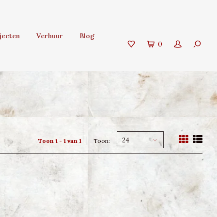
jecten
Verhuur
Blog
0
24
Toon 1 - 1 van 1
Toon: