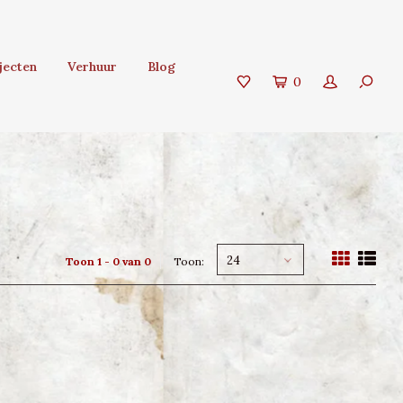
jecten
Verhuur
Blog
0
24
Toon 1 - 0 van 0
Toon: