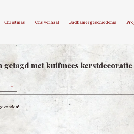
Christmas
Ons verhaal
Badkamergeschiedenis
Pro
 getagd met kuifmees kerstdecoratie
evonden!...