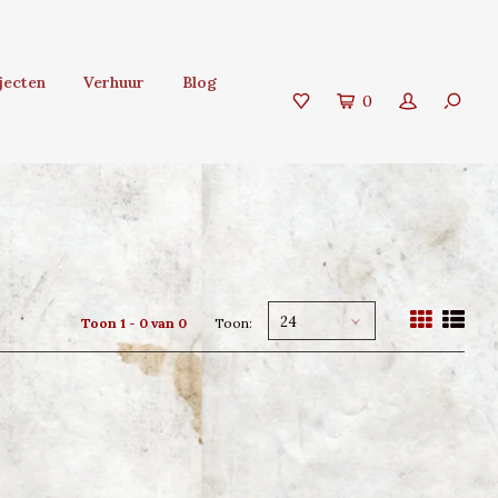
jecten
Verhuur
Blog
0
24
Toon 1 - 0 van 0
Toon: