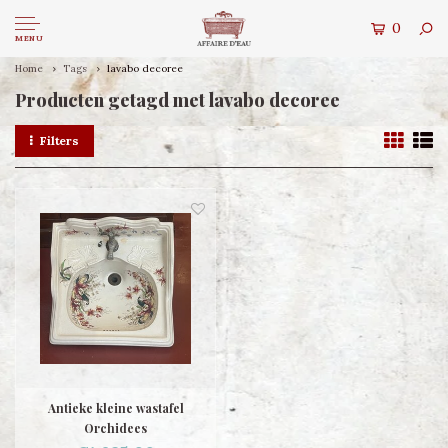
0
MENU
Home
Tags
lavabo decoree
Producten getagd met lavabo decoree
Filters
Antieke kleine wastafel
Orchidees