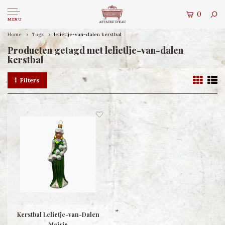
0
MENU
Home
Tags
lelietlje-van-dalen kerstbal
Producten getagd met lelietlje-van-dalen
kerstbal
Filters
Kerstbal Lelietje-van-Dalen
Meisje