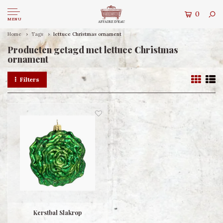
0
MENU
Home
Tags
lettuce Christmas ornament
Producten getagd met lettuce Christmas
ornament
Filters
Kerstbal Slakrop