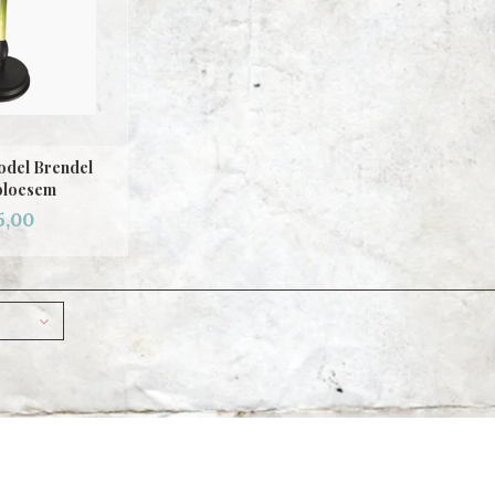
odel Brendel
bloesem
5,00