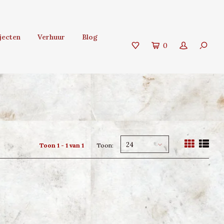
jecten
Verhuur
Blog
0
24
Toon 1 - 1 van 1
Toon: