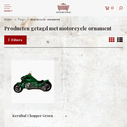
0
MENU
Home
Tags
motorcycle ornament
Producten getagd met motorcycle ornament
Filters
Kerstbal Chopper Groen