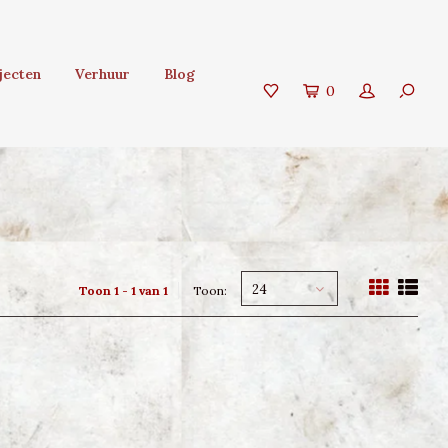
jecten
Verhuur
Blog
0
24
Toon 1 - 1 van 1
Toon: