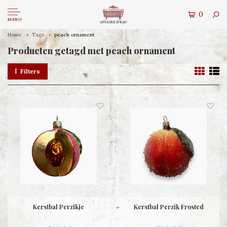
0
MENU
Home
Tags
peach ornament
Producten getagd met peach ornament
Filters
Kerstbal Perzikje
Kerstbal Perzik Frosted