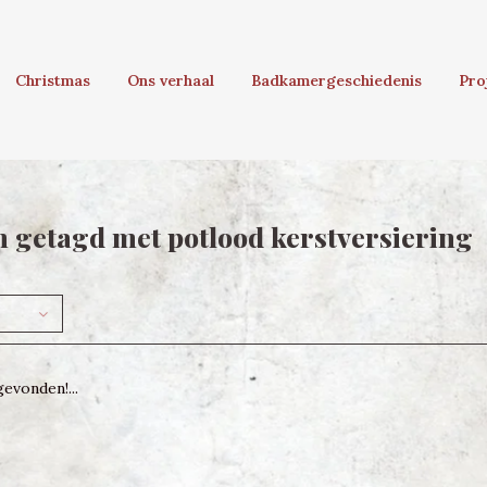
Christmas
Ons verhaal
Badkamergeschiedenis
Pro
 getagd met potlood kerstversiering
evonden!...