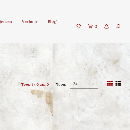
jecten
Verhuur
Blog
0
24
Toon 1 - 0 van 0
Toon: