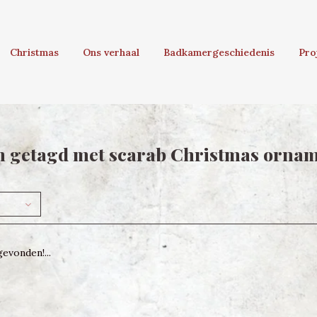
Christmas
Ons verhaal
Badkamergeschiedenis
Pro
n getagd met scarab Christmas orna
evonden!...