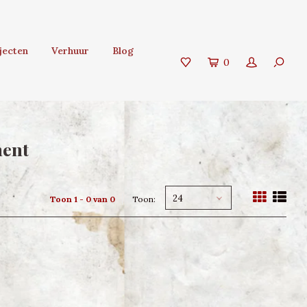
jecten
Verhuur
Blog
0
ment
24
Toon 1 - 0 van 0
Toon: