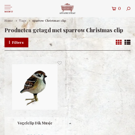
0
MENU
Home
Tags
sparrow Christmas clip
Producten getagd met sparrow Christmas clip
Filters
Vogelclip Dik Musje