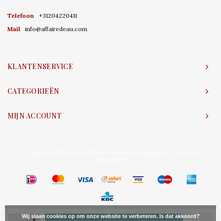
Telefoon
+31204220411
Mail
info@affairedeau.com
KLANTENSERVICE
CATEGORIEËN
MIJN ACCOUNT
© Copyright 2026 Affaire d'Eau - Powered by
Lightspeed
- Theme by
Shopmonkey
Wij slaan cookies op om onze website te verbeteren. Is dat akkoord?
+