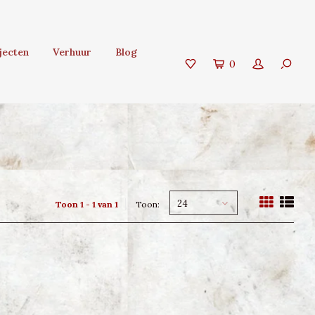
jecten
Verhuur
Blog
0
24
Toon 1 - 1 van 1
Toon: