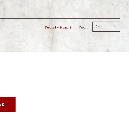
24
Toon 1 - 9 van 9
Toon:
ER