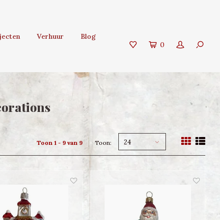
jecten
Verhuur
Blog
0
corations
24
Toon 1 - 9 van 9
Toon: