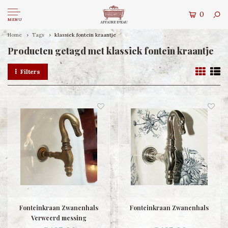
0
MENU
Home
Tags
klassiek fontein kraantje
Producten getagd met klassiek fontein kraantje
Filters
Fonteinkraan Zwanenhals
Fonteinkraan Zwanenhals
Verweerd messing