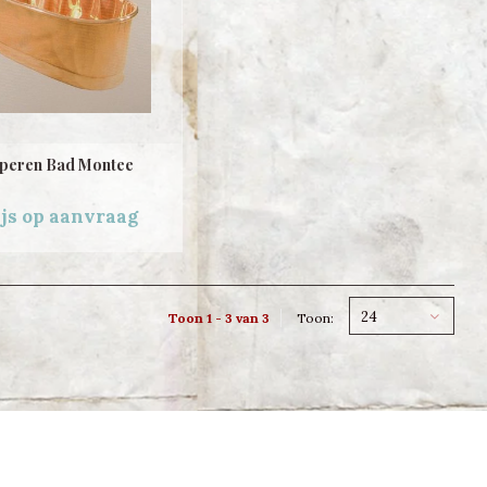
peren Bad Montee
ijs op aanvraag
24
Toon 1 - 3 van 3
Toon: