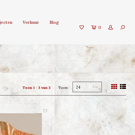
jecten
Verhuur
Blog
0
24
Toon 1 - 3 van 3
Toon: