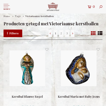
0
MENU
Home
Tags
Victoriaanse kerstballen
Producten getagd met Victoriaanse kerstballen
Filters
1
2
3
Kerstbal Blauwe Engel
Kerstbal Maria met Baby Jezus